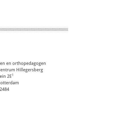
gen en orthopedagogen
entrum Hillegersberg
1
ein 2E
Rotterdam
 2484
eldingen:
receptie@misenso.nl
ige vragen:
praktijk@misenso.nl