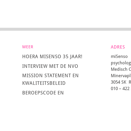
MEER
ADRES
miSenso
HOERA MISENSO 35 JAAR!
psycholo
INTERVIEW MET DE NVO
Medisch C
MISSION STATEMENT EN
Minervapl
3054 SK 
KWALITEITSBELEID
010 – 422
BEROEPSCODE EN
Voor aanm
KLACHTENREGELING
Voor over
Copyright 2026
Privacy Statement 2026
Algemene Voorwaarden 2026