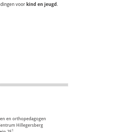
ldingen voor
kind en jeugd
.
gen en orthopedagogen
entrum Hillegersberg
1
ein 2E