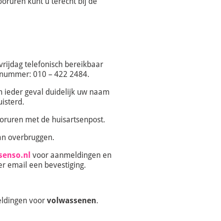
ooruren kunt u terecht bij de
vrijdag telefonisch bereikbaar
onnummer: 010 – 422 2484.
n ieder geval duidelijk uw naam
isterd.
ooruren met de huisartsenpost.
an overbruggen.
senso.nl
voor aanmeldingen en
per email een bevestiging.
eldingen voor
volwassenen
.