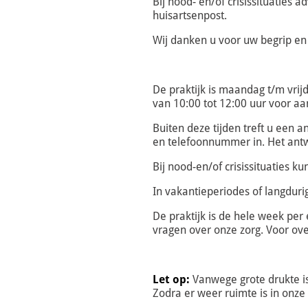
Bij nood- en/of crisissituaties 
huisartsenpost.
Wij danken u voor uw begrip en
De praktijk is maandag t/m vrij
van 10:00 tot 12:00 uur voor a
Buiten deze tijden treft u een 
en telefoonnummer in. Het antw
Bij nood-en/of
crisis
situaties k
In vakantieperiodes of langdur
De praktijk is de hele week per
vragen over onze zorg. Voor ove
Let op:
Vanwege grote drukte i
Zodra er weer ruimte is in onze