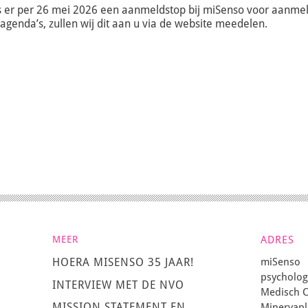
is er per 26 mei 2026 een aanmeldstop bij miSenso voor aanme
 agenda’s, zullen wij dit aan u via de website meedelen.
MEER
ADRES
miSenso
HOERA MISENSO 35 JAAR!
psycholo
INTERVIEW MET DE NVO
Medisch C
MISSION STATEMENT EN
Minervapl