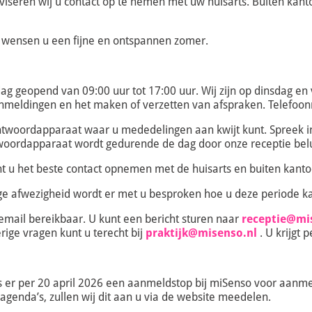
adviseren wij u contact op te nemen met uw huisarts. Buiten kant
 wensen u een fijne en ontspannen zomer.
dag geopend van 09:00 uur tot 17:00 uur. Wij zijn op dinsdag en 
anmeldingen en het maken of verzetten van afspraken. Telefo
antwoordapparaat waar u mededelingen aan kwijt kunt. Spreek i
oordapparaat wordt gedurende de dag door onze receptie belu
unt u het beste contact opnemen met de huisarts en buiten kant
ige afwezigheid wordt er met u besproken hoe u deze periode k
 email bereikbaar. U kunt een bericht sturen naar
receptie@mi
rige vragen kunt u terecht bij
praktijk@misenso.nl
. U krijgt 
s er per 20 april 2026 een aanmeldstop bij miSenso voor aanm
 agenda’s, zullen wij dit aan u via de website meedelen.